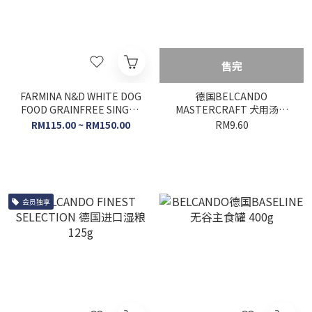
售完
FARMINA N&D WHITE DOG
德国BELCANDO
FOOD GRAINFREE SINGLE
MASTERCRAFT 犬用汤包
PROTIEN 2KG
100g
RM115.00 ~ RM150.00
RM9.60
会员独享