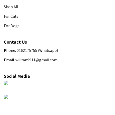
Shop All
For Cats
For Dogs
Contact Us
Phone:
0162175755
(Whatsapp)
Email:
willtan9911@gmail.com
Social Media