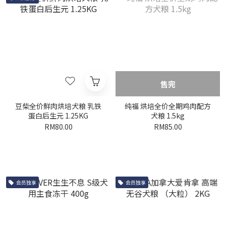
售完
豆柴全价鲜肉烘培犬粮 乳铁
纯福 烘培全价全期鸡肉配方
蛋白后生元 1.25KG
犬粮 1.5kg
RM80.00
RM85.00
会员独享
会员独享