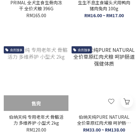
PRIMAL 全犬主食生骨肉冻
生生不息主食罐头犬用鸭肉
干 全价犬粮 396G
猪肉兔肉 100g
RM165.00
RM16.00 ~ RM17.00
会员独享
会员独享
售完
伯纳天纯 专用老年犬 骨骼活
伯纳天纯PURE NATURAL
力 多维养护 小型犬 2kg
全价草原红肉犬粮 呵护肠道
强健体质
RM120.00
RM33.00 ~ RM138.00