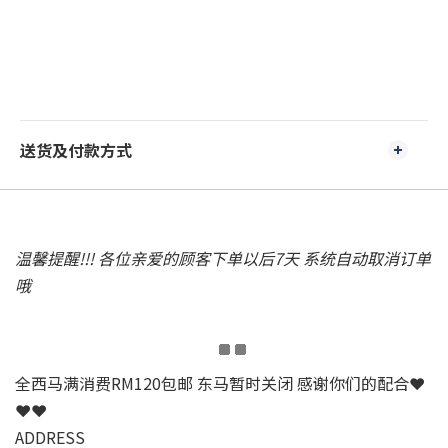
送货及付款方式
温馨提醒!!! 各位亲爱的顾客下单以后7天 系统自动取消订单
哦
全西马满消费RM120包邮 东马暂时关闭 感谢你们的配合❤
❤❤
ADDRESS