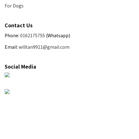
For Dogs
Contact Us
Phone:
0162175755
(Whatsapp)
Email:
willtan9911@gmail.com
Social Media