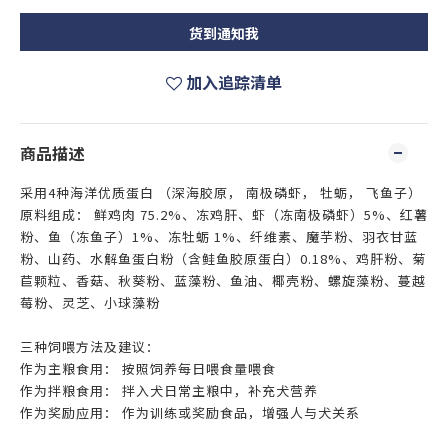
货到通知我
加入追踪清单
商品描述
采用4种海洋优质蛋白 （深海胶原， 南极磷虾， 牡蛎， 飞鱼子）
原料组成： 鲜鸡肉 75.2%、冻鸡肝、虾（冻南极磷虾）5%、红薯
粉、鱼（冻鱼子）1%、冻牡蛎 1%、纤维素、魔芋粉、羽衣甘蓝
粉、山药、水解鱼蛋白粉（含鲑鱼胶原蛋白）0.18%、鸡肝粉、菊
苣颗粒、香菇、秋葵粉、蓝藻粉、鱼油、椰壳粉、螺旋藻粉、蔓越
莓粉、灵芝、小球藻粉
三种饲喂方法及建议：
作为主粮食用： 按照饲养每日喂食量喂食
作为拌粮食用： 拌入犬日常主粮中，补充犬营养
作为奖励应用： 作为训练或奖励食品，增强人与犬关系