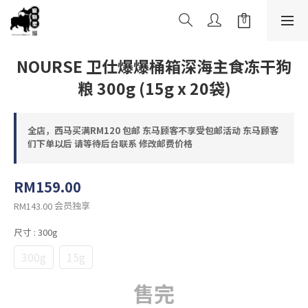
NOURSE 卫仕爆爆桶箱深海主食冻干狗
粮 300g (15g x 20袋)
全店，西马买满RM120 包邮 东马顾客不享受包邮活动 东马顾客
们下单以后 请等待后台联系 修改邮费价格
RM159.00
会员独享
RM143.00
尺寸
: 300g
300g
15g
售完