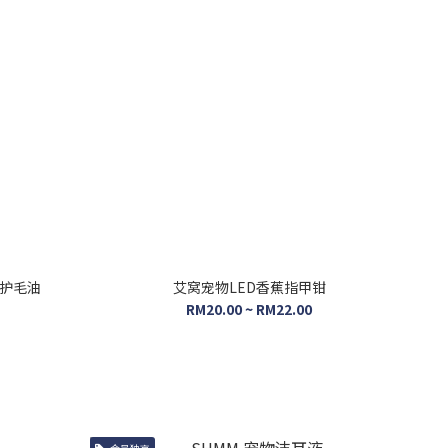
效护毛油
艾窝宠物LED香蕉指甲钳
RM20.00 ~ RM22.00