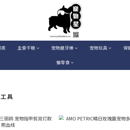
餐类
主食干粮
宠物磨牙棒
宠物玩具
保
猫零食
理工具