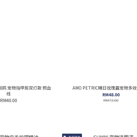
Y 三丽鸥 宠物指甲剪双灯款 照血
AMO PETRIC晴日玫瑰露宠物多
线
RM48.00
RM40.00
RM72.00