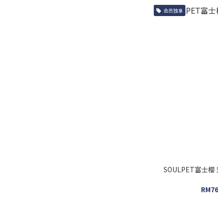
会员独享
SOULPET富士
RM76