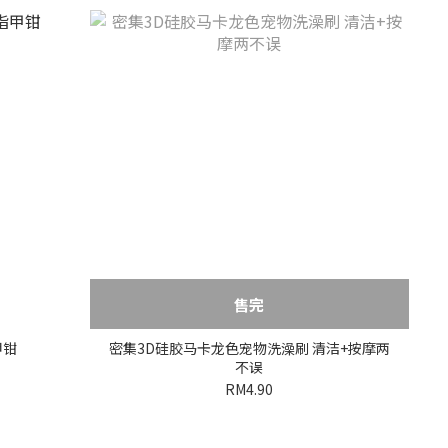
售完
甲钳
密集3D硅胶马卡龙色宠物洗澡刷 清洁+按摩两
不误
RM4.90