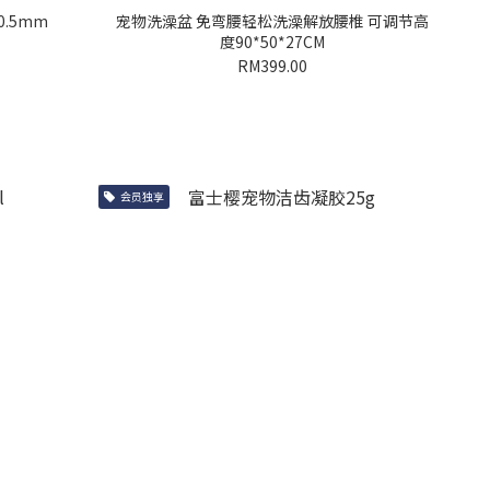
0.5mm
宠物洗澡盆 免弯腰轻松洗澡解放腰椎 可调节高
度90*50*27CM
RM399.00
会员独享