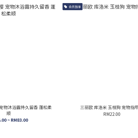
会员独享
樱 宠物沐浴露持久留香 蓬松柔
三丽欧 库洛米 玉桂狗 宠物指
顺
RM22.00
.00 ~ RM83.00