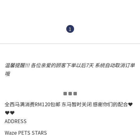
1
温馨提醒!!! 各位亲爱的顾客下单以后7天 系统自动取消订单
哦
全西马满消费RM120包邮 东马暂时关闭 感谢你们的配合❤
❤❤
ADDRESS
Waze PETS STARS