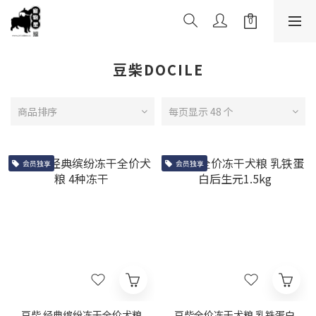
豆柴DOCILE
商品排序
每页显示 48 个
会员独享
会员独享
豆柴 经典缤纷冻干全价犬粮
豆柴全价冻干犬粮 乳铁蛋白