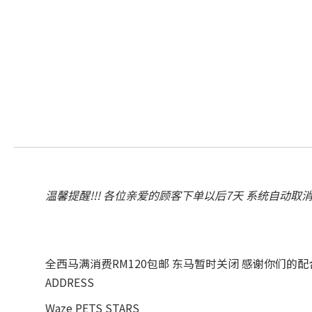
温馨提醒!!! 各位亲爱的顾客下单以后7天 系统自动取
全西马满消费RM120包邮 东马暂时关闭 感谢你们的
ADDRESS
Waze PETS STARS