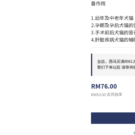
善作用
1.幼年及中老年犬猫
2.孕期及孕后犬猫的
3.手术前后犬猫的营
4.肝脏疾病犬猫的辅
全店，西马买满RM12
客们下单以后 请等待
RM76.00
会员独享
RM50.00