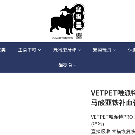
餐类
主食干粮
宠物磨牙棒
宠物玩具
保
猫零食
VETPET唯派
马酸亚铁补血膏
VETPET唯派特P
(猫狗)
直接吸收 犬猫恢复