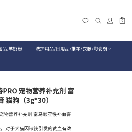
健品,羊奶粉,
洗护用品/日用品/推车/衣服/陶瓷碗
特PRO 宠物营养补充剂 富
 猫狗（3g*30）
RO 宠物营养补充剂 富马酸亚铁补血膏
快，对于犬猫因缺铁引发的贫血有改