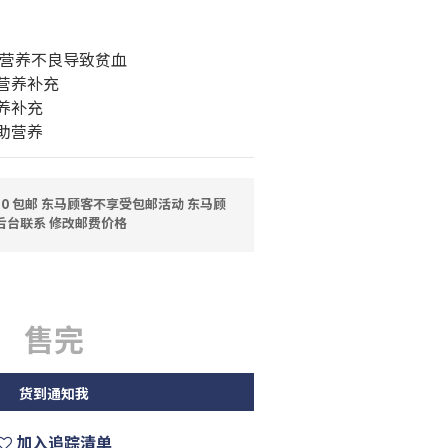
 营养不良导致贫血
营养补充
养补充
助营养
0 包邮 东马顾客不享受包邮活动 东马顾
后台联系 修改邮费价格
售完
货到通知我
加入追踪清单