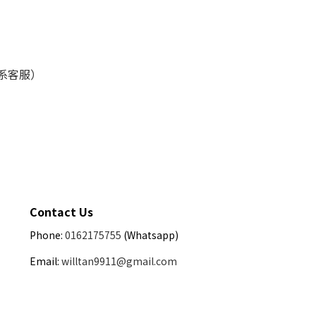
联系客服）
Contact Us
Phone:
0162175755
(Whatsapp)
Email:
willtan9911@gmail.com