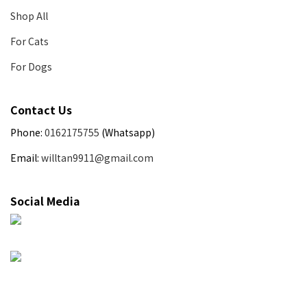
Shop All
For Cats
For Dogs
Contact Us
Phone:
0162175755
(Whatsapp)
Email:
willtan9911@gmail.com
Social Media