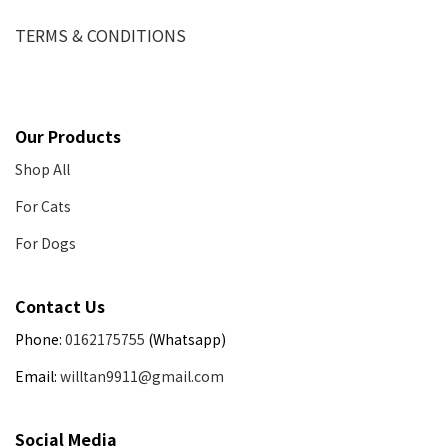
TERMS & CONDITIONS
Our Products
Shop All
For Cats
For Dogs
Contact Us
Phone:
0162175755
(Whatsapp)
Email:
willtan9911@gmail.com
Social Media