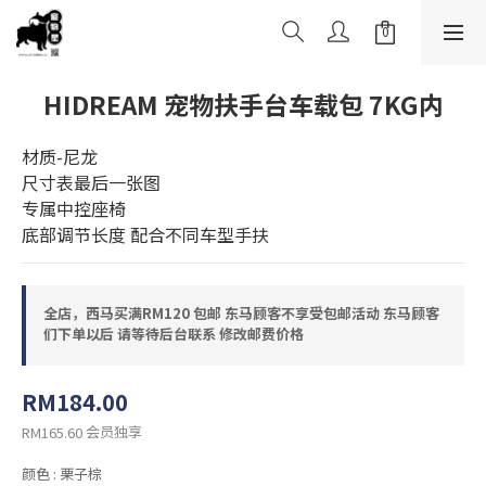
HIDREAM 宠物扶手台车载包 7KG内
材质-尼龙
尺寸表最后一张图
专属中控座椅 
底部调节长度 配合不同车型手扶
全店，西马买满RM120 包邮 东马顾客不享受包邮活动 东马顾客
们下单以后 请等待后台联系 修改邮费价格
RM184.00
会员独享
RM165.60
颜色
: 栗子棕