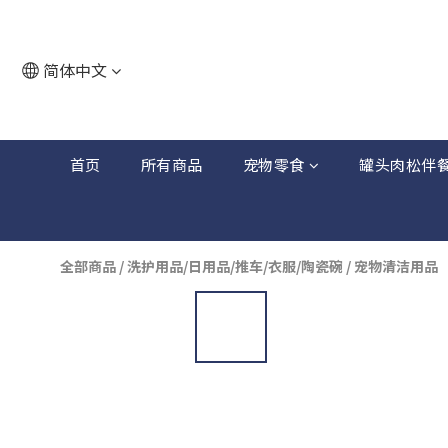
简体中文
首页
所有商品
宠物零食
罐头肉松伴
全部商品
/
洗护用品/日用品/推车/衣服/陶瓷碗
/
宠物清洁用品