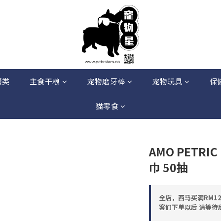
餐类
主食干粮
宠物磨牙棒
宠物玩具
保
猫零食
AMO PETRI
巾 50抽
全店，西马买满RM12
客们下单以后 请等待