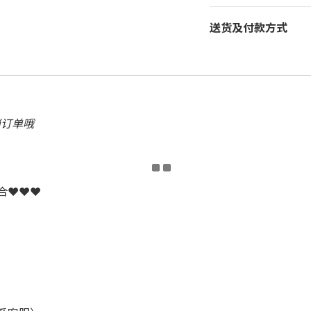
送货及付款方式
消订单哦
配合❤❤❤