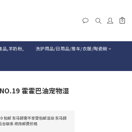
健品,羊奶粉,
洗护用品/日用品/推车/衣服/陶瓷碗
C NO.19 霍霍巴油宠物湿
0 包邮 东马顾客不享受包邮活动 东马顾
后台联系 修改邮费价格