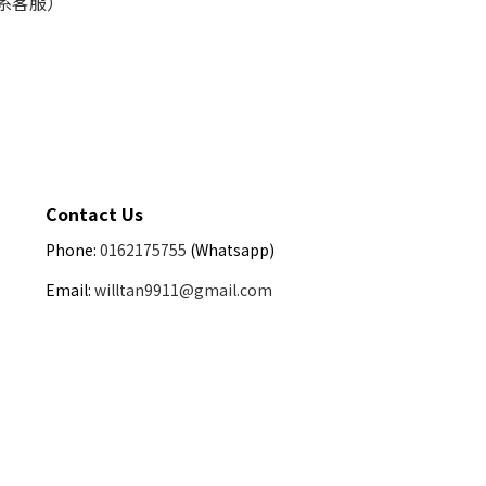
联系客服）
Contact Us
Phone:
0162175755
(Whatsapp)
Email:
willtan9911@gmail.com