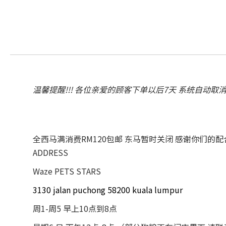
温馨提醒!!! 各位亲爱的顾客下单以后7天 系统自动取
全西马满消费RM120包邮 东马暂时关闭 感谢你们的
ADDRESS
Waze PETS STARS
3130 jalan puchong 58200 kuala lumpur
周1-周5 早上10点到8点