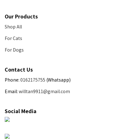
Our Products
Shop All
For Cats
For Dogs
Contact Us
Phone:
0162175755
(Whatsapp)
Email:
willtan9911@gmail.com
Social Media