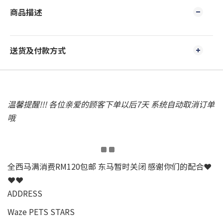
商品描述
送货及付款方式
温馨提醒!!! 各位亲爱的顾客下单以后7天 系统自动取消订单
哦
全西马满消费RM120包邮 东马暂时关闭 感谢你们的配合❤
❤❤
ADDRESS
Waze PETS STARS