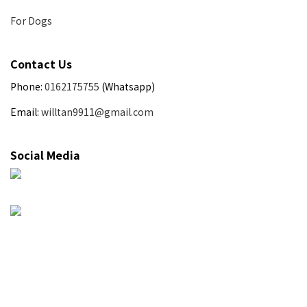
For Dogs
Contact Us
Phone:
0162175755
(Whatsapp)
Email:
willtan9911@gmail.com
Social Media