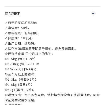
商品描述
🦴风干的原切鸵乌腿肉
🦴净含量：50克。
🦴原料组成：鸵鸟腿肉。
🦴保质期：18个月。
🦴生广日期：见喷码。
🦴贮存方法:请放置于阴涼千燥处，避免阳光直射。
🐶建议喂食量 三个月以上的狗狗：
🐶1-5kg (每日1-2片）
🐶5-10kg (每日2-3）片
🐶10kg+(每日3-4片)；
🐶三个月以上的猫咪：
🐶1-3kg（每日0.5片）
🐶3-5kg (每日1片）
🐶5kg+(每日1-2片)。
🐶喂食指南：本产品为零食，请根据宠物饮食习惯适当喂食，同时
保证究物饮用水充足。