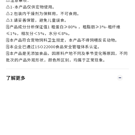
⚠️注意寨项：
⚠️1-本产品仅供宏物使用。
⚠️2.包装内干燥剂为保鲜用，不可食用。
⚠️3.请妥善保管，避免儿童误食。
🗒️产品成分分析保证值1 粗蛋白≥80% ，粗脂肪≥3%-粗纤维
≤1%，相灰分＜5%，水分≤8%。
🗒️本产品符合宠物饲料卫生规定，本产品不得饲喂反名动物。
🗒️本企业已通过1SO22000食品安全管理体系认证。
🗒️本产品是无添加食品，因原料产地不同及季节变化等原因，不同
批次的产品外观形状，颜色所区别，均属于正常现象。
了解更多