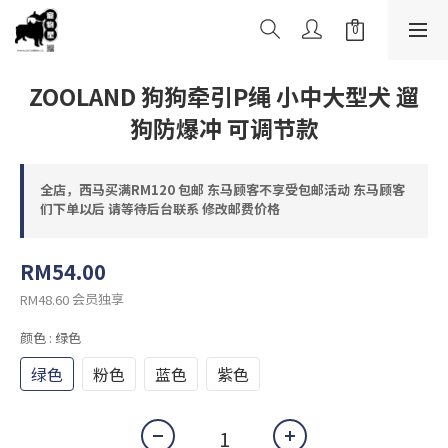
ZOOLAND 狗狗牵引P绳 小中大型犬 遛
狗防爆冲 可调节款
全店，西马买满RM120 包邮 东马顾客不享受包邮活动 东马顾客
们下单以后 请等待后台联系 修改邮费价格
RM54.00
会员独享
RM48.60
颜色
: 绿色
绿色
粉色
蓝色
紫色