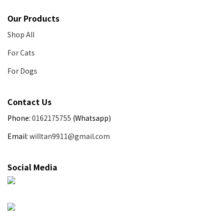
Our Products
Shop All
For Cats
For Dogs
Contact Us
Phone:
0162175755
(Whatsapp)
Email:
willtan9911@gmail.com
Social Media