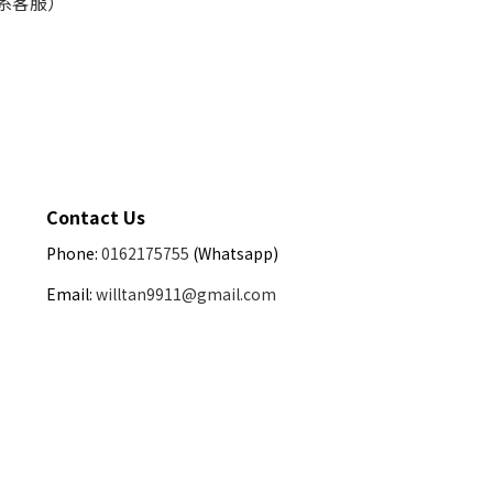
联系客服）
Contact Us
Phone:
0162175755
(Whatsapp)
Email:
willtan9911@gmail.com