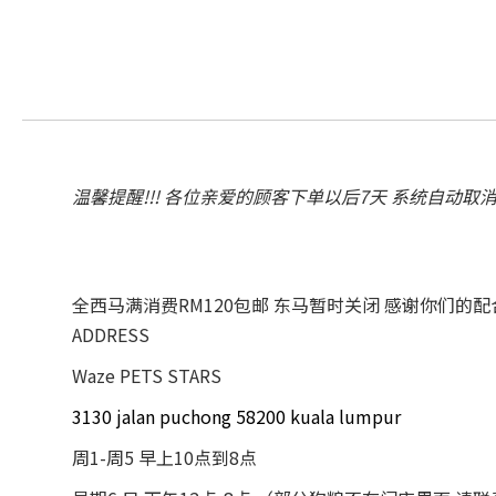
温馨提醒!!! 各位亲爱的顾客下单以后7天 系统自动取
全西马满消费RM120包邮 东马暂时关闭 感谢你们的
ADDRESS
Waze PETS STARS
3130 jalan puchong 58200 kuala lumpur
周1-周5 早上10点到8点