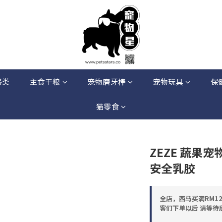
餐类
主食干粮
宠物磨牙棒
宠物玩具
保
猫零食
ZEZE 蔬果
安全乳胶
全店，西马买满RM12
客们下单以后 请等待