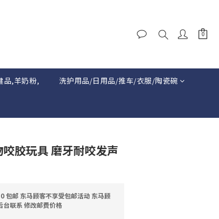
健品,羊奶粉,
洗护用品/日用品/推车/衣服/陶瓷碗
宠物咬胶玩具 磨牙耐咬发声
0 包邮 东马顾客不享受包邮活动 东马顾
后台联系 修改邮费价格