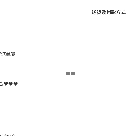
送货及付款方式
消订单哦
配合❤❤❤