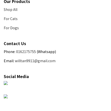
Our Products
Shop All
For Cats
For Dogs
Contact Us
Phone:
0162175755
(Whatsapp)
Email:
willtan9911@gmail.com
Social Media