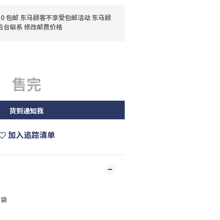
0 包邮 东马顾客不享受包邮活动 东马顾
后台联系 修改邮费价格
售完
货到通知我
加入追踪清单
袋
1袋