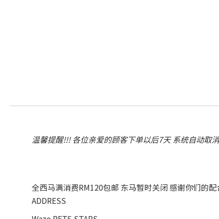
温馨提醒!!! 各位亲爱的顾客下单以后7天 系统自动取
全西马满消费RM120包邮 东马暂时关闭 感谢你们的
ADDRESS
Waze PETS STARS