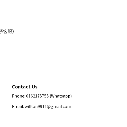
联系客服）
Contact Us
Phone:
0162175755
(Whatsapp)
Email:
willtan9911@gmail.com