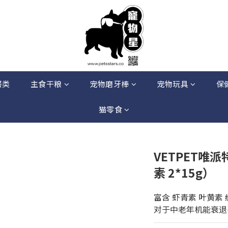
餐类
主食干粮
宠物磨牙棒
宠物玩具
保
猫零食
VETPET唯
素 2*15g）
富含 虾青素 叶黄素
对于中老年机能衰退