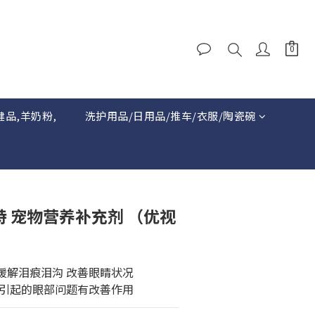
健品,羊奶粉,
洗护用品/日用品/推车/衣服/陶瓷碗
派特 宠物营养补充剂 （优视
 缓解泪痕泪沟 改善眼睛状况 
引起的眼部问题有改善作用