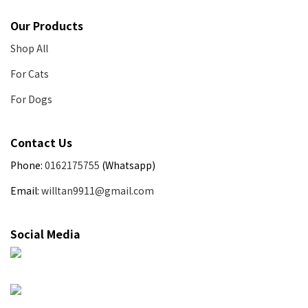
Our Products
Shop All
For Cats
For Dogs
Contact Us
Phone:
0162175755
(Whatsapp)
Email:
willtan9911@gmail.com
Social Media