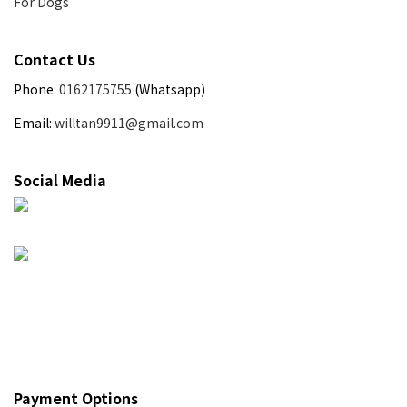
For Dogs
Contact Us
Phone:
0162175755
(Whatsapp)
Email:
willtan9911@gmail.com
Social Media
Payment Options