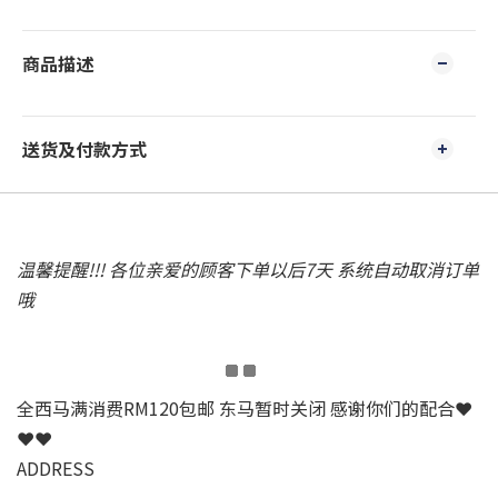
商品描述
送货及付款方式
温馨提醒!!! 各位亲爱的顾客下单以后7天 系统自动取消订单
哦
全西马满消费RM120包邮 东马暂时关闭 感谢你们的配合❤
❤❤
ADDRESS