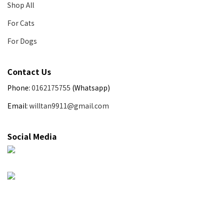
Shop All
For Cats
For Dogs
Contact Us
Phone:
0162175755
(Whatsapp)
Email:
willtan9911@gmail.com
Social Media