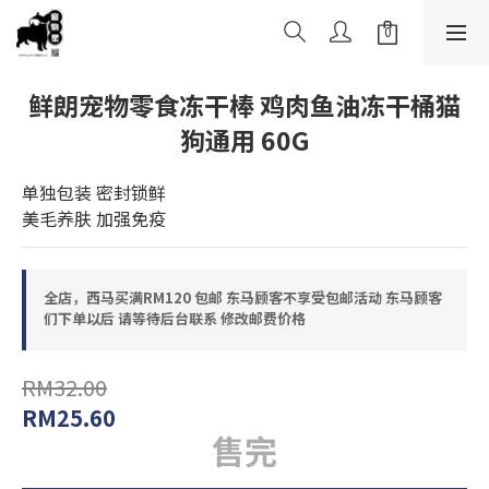
鲜朗宠物零食冻干棒 鸡肉鱼油冻干桶猫
狗通用 60G
单独包装 密封锁鲜
美毛养肤 加强免疫
全店，西马买满RM120 包邮 东马顾客不享受包邮活动 东马顾客
们下单以后 请等待后台联系 修改邮费价格
RM32.00
RM25.60
售完