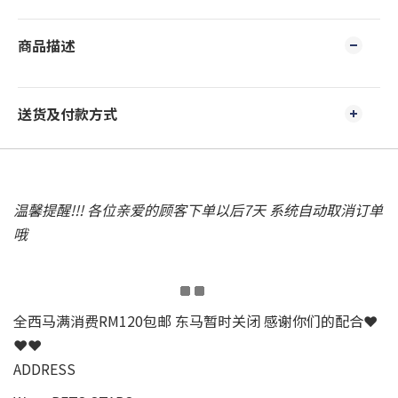
商品描述
送货及付款方式
温馨提醒!!! 各位亲爱的顾客下单以后7天 系统自动取消订单
哦
全西马满消费RM120包邮 东马暂时关闭 感谢你们的配合❤
❤❤
ADDRESS