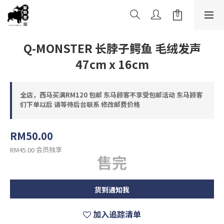
Q-MONSTER 长脖子鳄鱼 毛绒发声
47cm x 16cm
全店，西马买满RM120 包邮 东马顾客不享受包邮活动 东马顾客
们下单以后 请等待后台联系 修改邮费价格
RM50.00
会员独享
RM45.00
售完
货到通知我
加入追踪清单