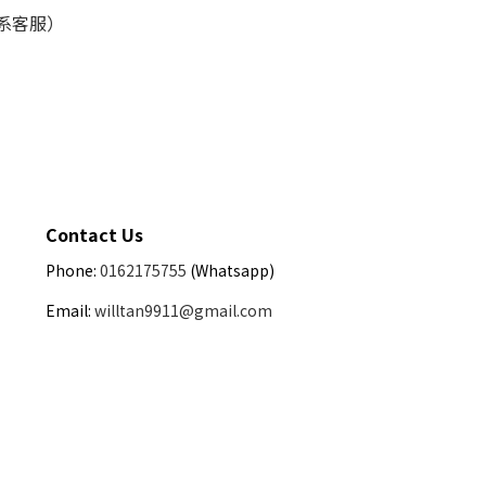
联系客服）
Contact Us
Phone:
0162175755
(Whatsapp)
Email:
willtan9911@gmail.com