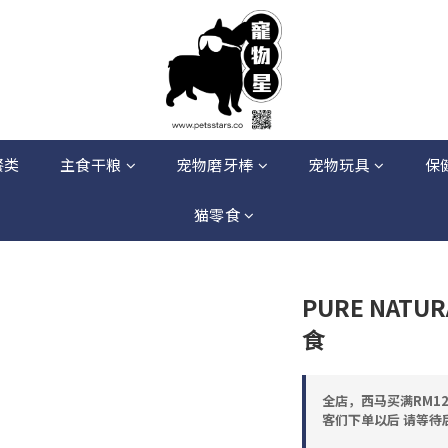
餐类
主食干粮
宠物磨牙棒
宠物玩具
保
猫零食
PURE NAT
食
全店，西马买满RM12
客们下单以后 请等待