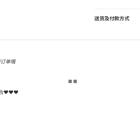
送货及付款方式
消订单哦
配合❤❤❤