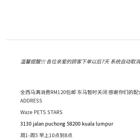
温馨提醒!!! 各位亲爱的顾客下单以后7天 系统自动取
全西马满消费RM120包邮 东马暂时关闭 感谢你们的
ADDRESS
Waze PETS STARS
3130 jalan puchong 58200 kuala lumpur
周1-周5 早上10点到8点