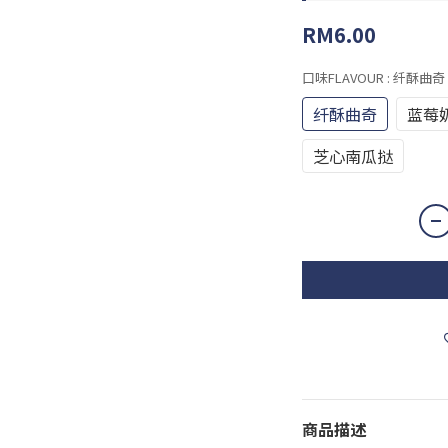
RM6.00
口味FLAVOUR
: 纤酥曲奇
纤酥曲奇
蓝莓
芝心南瓜挞
商品描述