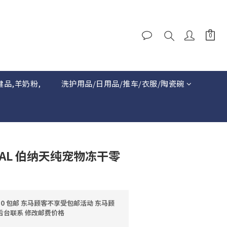
健品,羊奶粉,
洗护用品/日用品/推车/衣服/陶瓷碗
URAL 伯纳天纯宠物冻干零
0 包邮 东马顾客不享受包邮活动 东马顾
后台联系 修改邮费价格