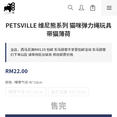
PETSVILLE 维尼熊系列 猫咪弹力绳玩具
带猫薄荷
全店，西马买满RM120 包邮 东马顾客不享受包邮活动 东马顾客
们下单以后 请等待后台联系 修改邮费价格
RM22.00
颜色
: 噗噗气球 45*10cm
噗噗气球 45*10cm
皮杰花藤 45*10cm
售完