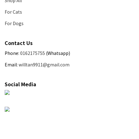
Shop All
For Cats
For Dogs
Contact Us
Phone:
0162175755
(Whatsapp)
Email:
willtan9911@gmail.com
Social Media