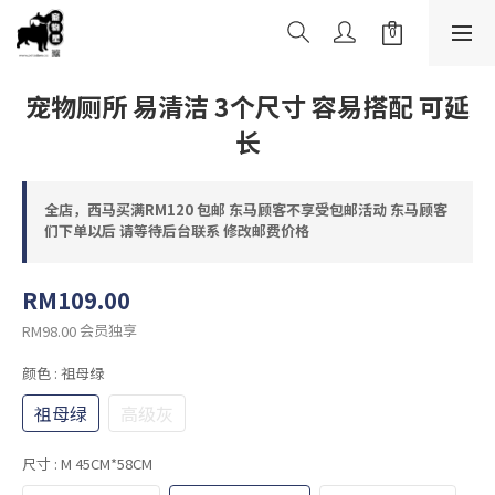
宠物厕所 易清洁 3个尺寸 容易搭配 可延
长
全店，西马买满RM120 包邮 东马顾客不享受包邮活动 东马顾客
们下单以后 请等待后台联系 修改邮费价格
RM109.00
会员独享
RM98.00
颜色
: 祖母绿
祖母绿
高级灰
尺寸
: M 45CM*58CM