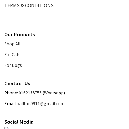
TERMS & CONDITIONS
Our Products
Shop All
For Cats
For Dogs
Contact Us
Phone:
0162175755
(Whatsapp)
Email:
willtan9911@gmail.com
Social Media