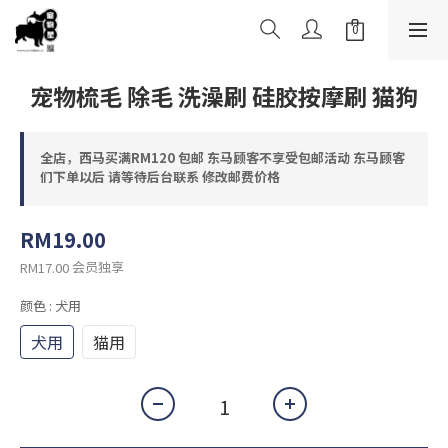
宠物梳毛 除毛 洗澡刷 硅胶按摩刷 猫狗
全店，西马买满RM120 包邮 东马顾客不享受包邮活动 东马顾客
们下单以后 请等待后台联系 修改邮费价格
RM19.00
会员独享
RM17.00
颜色
: 犬用
犬用
猫用