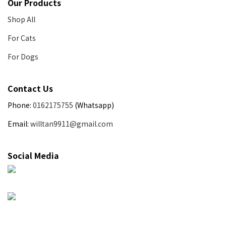
Our Products
Shop All
For Cats
For Dogs
Contact Us
Phone:
0162175755
(Whatsapp)
Email:
willtan9911@gmail.com
Social Media