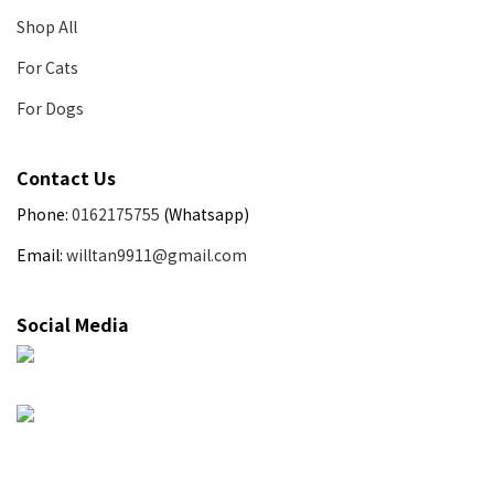
Shop All
For Cats
For Dogs
Contact Us
Phone:
0162175755
(Whatsapp)
Email:
willtan9911@gmail.com
Social Media