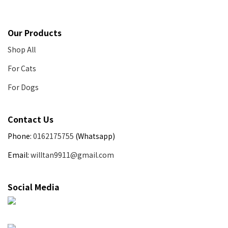
Our Products
Shop All
For Cats
For Dogs
Contact Us
Phone:
0162175755
(Whatsapp)
Email:
willtan9911@gmail.com
Social Media