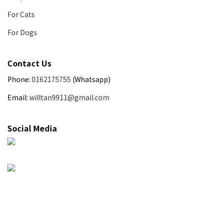
For Cats
For Dogs
Contact Us
Phone:
0162175755
(Whatsapp)
Email:
willtan9911@gmail.com
Social Media