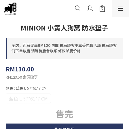
MINION 小黄人狗窝 防水垫子
全店，西马买满RM120 包邮 东马顾客不享受包邮活动 东马顾客
们下单以后 请等待后台联系 修改邮费价格
RM130.00
会员独享
RM123.50
颜色
: 蓝色 L 57*61*7 CM
蓝色 L 57*61*7 CM
售完