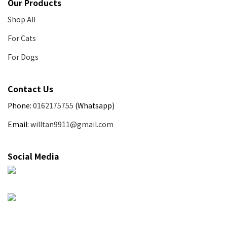
Our Products
Shop All
For Cats
For Dogs
Contact Us
Phone:
0162175755
(Whatsapp)
Email:
willtan9911@gmail.com
Social Media