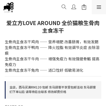
爱立方LOVE AROUND 全价猫粮生骨肉
主食冻干
生骨肉主食冻干鸡肉 —— 营养增肥 改善肠胃，有效发腮
生骨肉主食冻干鸭肉 —— 降火控脂 有效调节炎症 去除泪
痕
生骨肉主食冻干牛肉 —— 增强免疫力 有效强健骨骼 提高
免疫力
生骨肉主食冻干兔肉 —— 适口性好 低敏易消化
全店，西马买满RM120 包邮 东马顾客不享受包邮活动 东马顾客
们下单以后 请等待后台联系 修改邮费价格