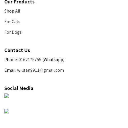
Our Products
Shop All
For Cats
For Dogs
Contact Us
Phone:
0162175755
(Whatsapp)
Email:
willtan9911@gmail.com
Social Media