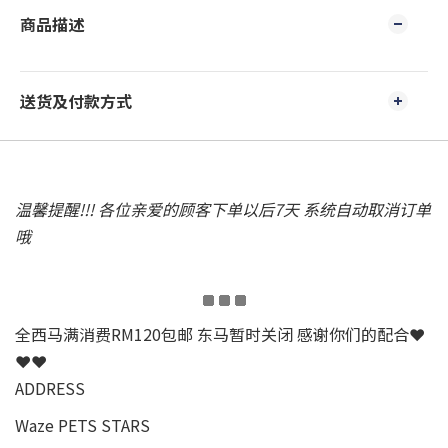
商品描述
送货及付款方式
温馨提醒!!! 各位亲爱的顾客下单以后7天 系统自动取消订单
哦
全西马满消费RM120包邮 东马暂时关闭 感谢你们的配合❤
❤❤
ADDRESS
Waze PETS STARS