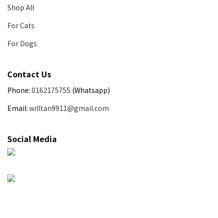
Shop All
For Cats
For Dogs
Contact Us
Phone:
0162175755
(Whatsapp)
Email:
willtan9911@gmail.com
Social Media