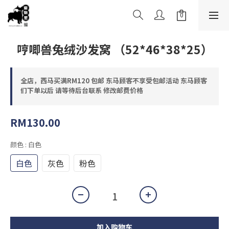
哼唧兽兔绒沙发窝 （52*46*38*25）
全店，西马买满RM120 包邮 东马顾客不享受包邮活动 东马顾客
们下单以后 请等待后台联系 修改邮费价格
RM130.00
颜色
: 白色
白色
灰色
粉色
加入购物车