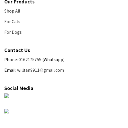
Our Products
Shop All
For Cats
For Dogs
Contact Us
Phone:
0162175755
(Whatsapp)
Email:
willtan9911@gmail.com
Social Media