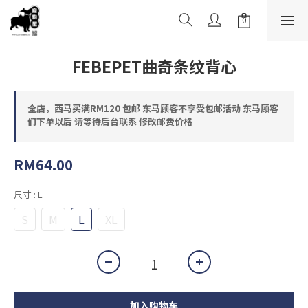
FEBEPET曲奇条纹背心
全店，西马买满RM120 包邮 东马顾客不享受包邮活动 东马顾客
们下单以后 请等待后台联系 修改邮费价格
RM64.00
尺寸
: L
S
M
L
XL
加入购物车