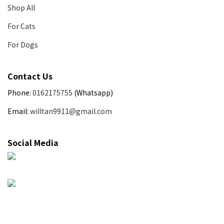
Shop All
For Cats
For Dogs
Contact Us
Phone:
0162175755
(Whatsapp)
Email:
willtan9911@gmail.com
Social Media