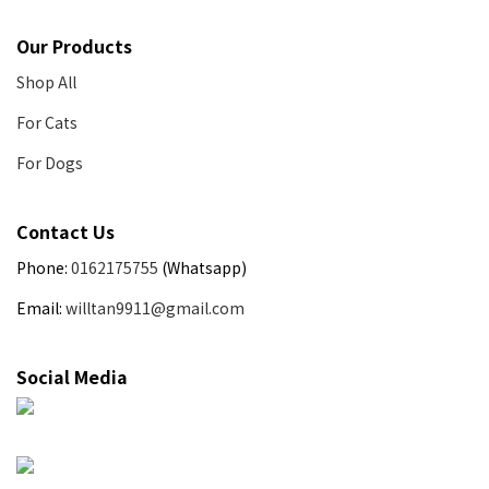
Our Products
Shop All
For Cats
For Dogs
Contact Us
Phone:
0162175755
(Whatsapp)
Email:
willtan9911@gmail.com
Social Media