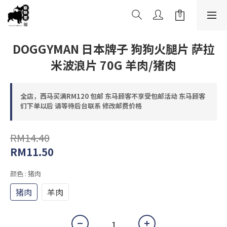
DOGGYMAN 日本牌子 狗狗火腿片 萨拉
米波浪片 70G 羊肉/猪肉
全店，西马买满RM120 包邮 东马顾客不享受包邮活动 东马顾客
们下单以后 请等待后台联系 修改邮费价格
RM14.40
RM11.50
颜色
: 猪肉
猪肉
羊肉