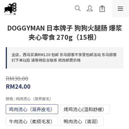
DOGGYMAN 日本牌子 狗狗火腿肠 爆浆
夹心零食 270g（15根）
全店，西马买满RM120 包邮 东马顾客不享受包邮活动 东马顾客
们下单以后 请等待后台联系 修改邮费价格
RM30.00
RM24.00
颜色
: 鸡肉流心（滋养皮毛）
鸡肉流心（滋养皮毛）
烤鸡流心(温和舒缓）
牛肉流心（柔顺毛发）
鸭肉流心（清润）