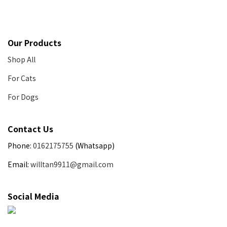
Our Products
Shop All
For Cats
For Dogs
Contact Us
Phone:
0162175755
(Whatsapp)
Email:
willtan9911@gmail.com
Social Media