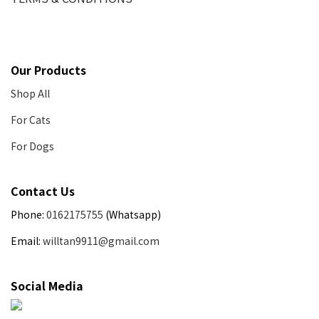
Our Products
Shop All
For Cats
For Dogs
Contact Us
Phone:
0162175755
(Whatsapp)
Email:
willtan9911@gmail.com
Social Media