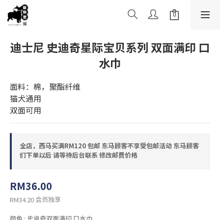
迪士尼 史迪奇星际宝贝系列 双面满印 口
水巾
面料：棉，聚酯纤维
猫犬通用
双面可用
全店，西马买满RM120 包邮 东马顾客不享受包邮活动 东马顾客
们下单以后 请等待后台联系 修改邮费价格
RM36.00
会员独享
RM34.20
颜色
: 史迪奇双面满印 口水巾