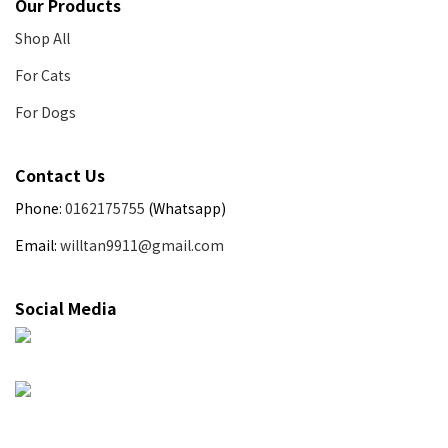
Our Products
Shop All
For Cats
For Dogs
Contact Us
Phone:
0162175755
(Whatsapp)
Email:
willtan9911@gmail.com
Social Media