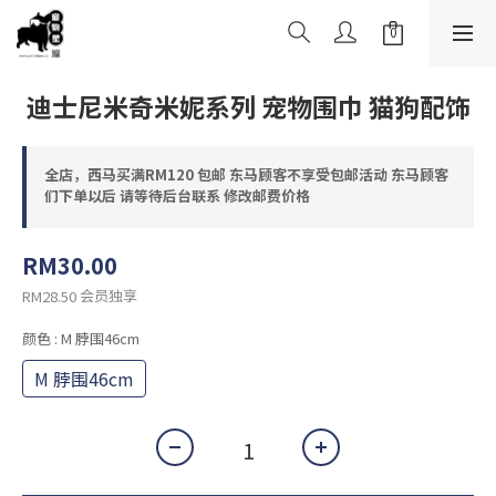
迪士尼米奇米妮系列 宠物围巾 猫狗配饰
全店，西马买满RM120 包邮 东马顾客不享受包邮活动 东马顾客
们下单以后 请等待后台联系 修改邮费价格
RM30.00
会员独享
RM28.50
颜色
: M 脖围46cm
M 脖围46cm