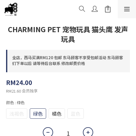
CHARMING PET 宠物玩具 猫头鹰 发声
玩具
全店，西马买满RM120 包邮 东马顾客不享受包邮活动 东马顾客
们下单以后 请等待后台联系 修改邮费价格
RM24.00
会员独享
RM21.60
颜色
: 绿色
浅褐色
绿色
橘色
蓝色