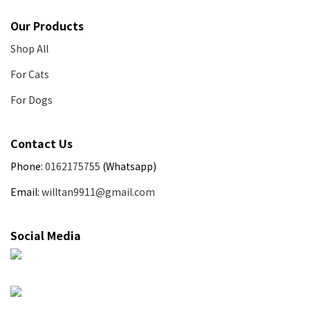
Our Products
Shop All
For Cats
For Dogs
Contact Us
Phone:
0162175755
(Whatsapp)
Email:
willtan9911@gmail.com
Social Media