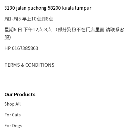
3130 jalan puchong 58200 kuala lumpur
周1-周5 早上10点到8点
星期6 日 下午12点-8点 （部分狗粮不在门店里面 请联系客
服）
HP 0167385863
TERMS & CONDITIONS
Our Products
Shop All
For Cats
For Dogs