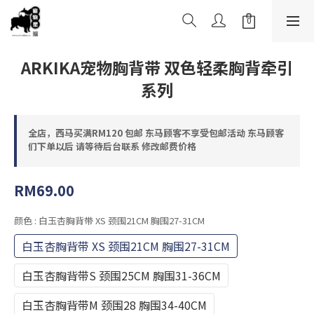
ARKIKA宠物胸背带 双色轻柔胸背牵引
系列
全店，西马买满RM120 包邮 东马顾客不享受包邮活动 东马顾客
们下单以后 请等待后台联系 修改邮费价格
RM69.00
颜色
: 白玉杏胸背带 XS 颈围21CM 胸围27-31CM
白玉杏胸背带 XS 颈围21CM 胸围27-31CM
白玉杏胸背带S 颈围25CM 胸围31-36CM
白玉杏胸背带M 颈围28 胸围34-40CM