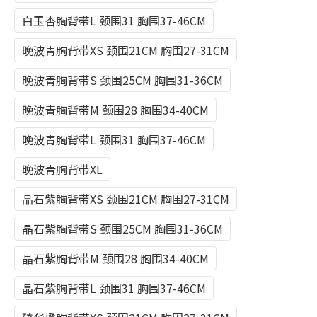
白玉杏胸背带L 颈围31 胸围37-46CM
晚波青胸背带XS 颈围21CM 胸围27-31CM
晚波青胸背带S 颈围25CM 胸围31-36CM
晚波青胸背带M 颈围28 胸围34-40CM
晚波青胸背带L 颈围31 胸围37-46CM
晚波青胸背带XL
晶石紫胸背带XS 颈围21CM 胸围27-31CM
晶石紫胸背带S 颈围25CM 胸围31-36CM
晶石紫胸背带M 颈围28 胸围34-40CM
晶石紫胸背带L 颈围31 胸围37-46CM