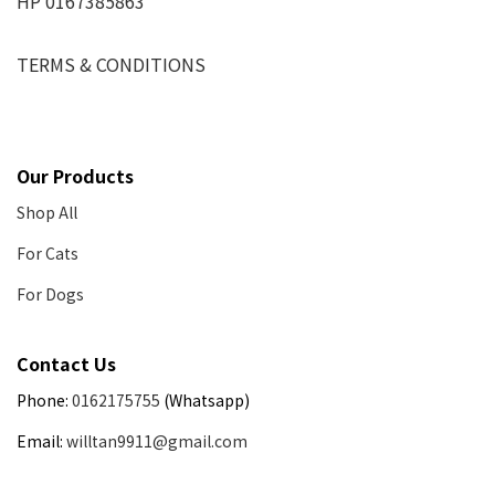
HP 0167385863
TERMS & CONDITIONS
Our Products
Shop All
For Cats
For Dogs
Contact Us
Phone:
0162175755
(Whatsapp)
Email:
willtan9911@gmail.com