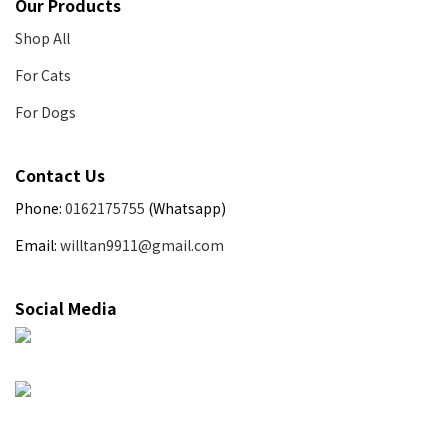
Our Products
Shop All
For Cats
For Dogs
Contact Us
Phone:
0162175755
(Whatsapp)
Email:
willtan9911@gmail.com
Social Media