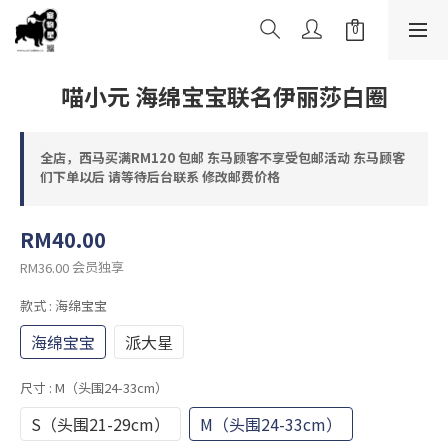
喵小元 海绵宝宝联名伊丽莎白圈
全店，西马买满RM120 包邮 东马顾客不享受包邮活动 东马顾客
们下单以后 请等待后台联系 修改邮费价格
RM40.00
会员独享
RM36.00
款式
: 海绵宝宝
海绵宝宝
派大星
尺寸
: M（头围24-33cm）
S（头围21-29cm）
M（头围24-33cm）