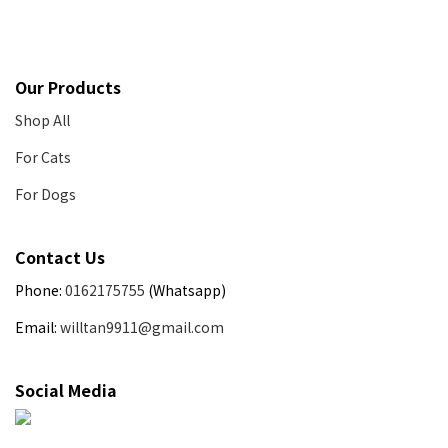
Our Products
Shop All
For Cats
For Dogs
Contact Us
Phone:
0162175755
(Whatsapp)
Email:
willtan9911@gmail.com
Social Media