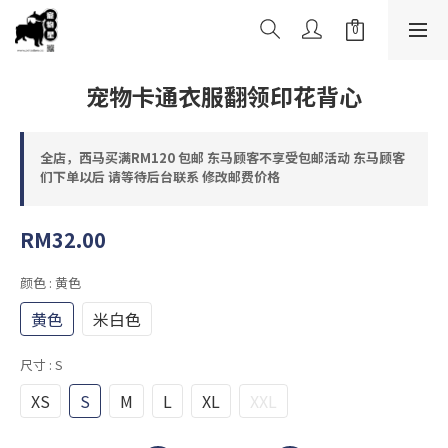
宠物卡通衣服翻领印花背心
全店，西马买满RM120 包邮 东马顾客不享受包邮活动 东马顾客
们下单以后 请等待后台联系 修改邮费价格
RM32.00
颜色
: 黄色
黄色
米白色
尺寸
: S
XS
S
M
L
XL
XXL