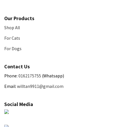
Our Products
Shop All
For Cats
For Dogs
Contact Us
Phone:
0162175755
(Whatsapp)
Email:
willtan9911@gmail.com
Social Media