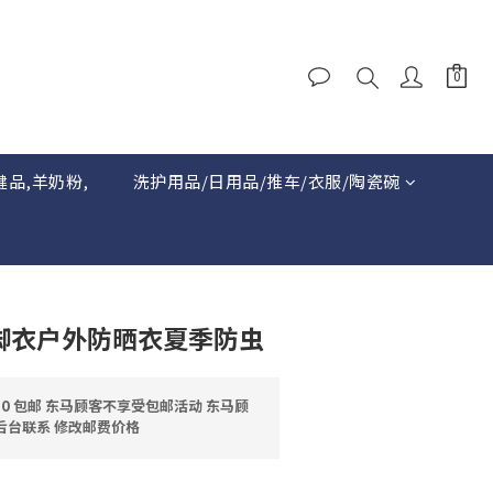
健品,羊奶粉,
洗护用品/日用品/推车/衣服/陶瓷碗
t四脚衣户外防晒衣夏季防虫
0 包邮 东马顾客不享受包邮活动 东马顾
后台联系 修改邮费价格