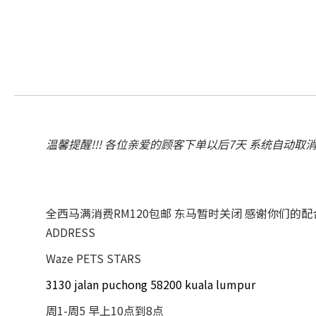
温馨提醒!!! 各位亲爱的顾客下单以后7天 系统自动取
全西马满消费RM120包邮 东马暂时关闭 感谢你们的
ADDRESS
Waze PETS STARS
3130 jalan puchong 58200 kuala lumpur
周1-周5 早上10点到8点