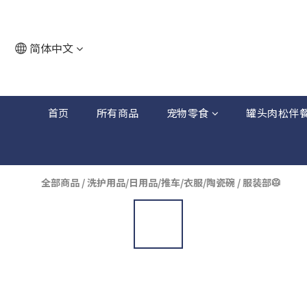
简体中文
首页
所有商品
宠物零食
罐头肉松伴
全部商品
/
洗护用品/日用品/推车/衣服/陶瓷碗
/
服装部🥼