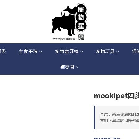
餐类
主食干粮
宠物磨牙棒
宠物玩具
保
猫零食
mookipe
全店，西马买满RM12
客们下单以后 请等待