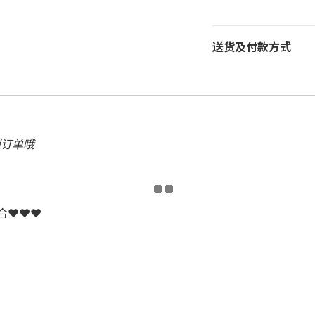
送货及付款方式
消订单哦
配合❤❤❤