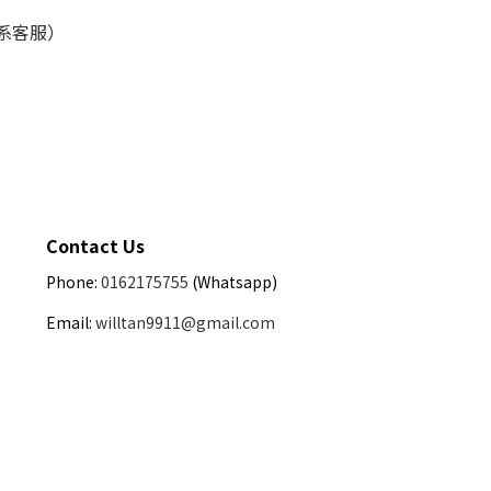
联系客服）
Contact Us
Phone:
0162175755
(Whatsapp)
Email:
willtan9911@gmail.com