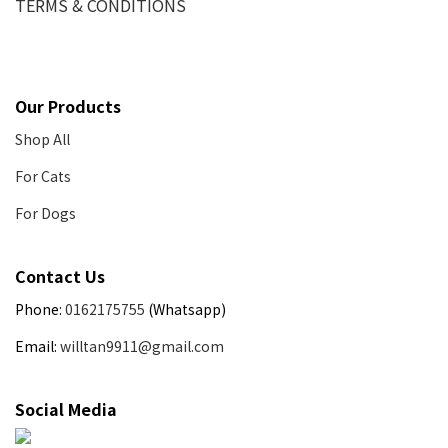
TERMS & CONDITIONS
Our Products
Shop All
For Cats
For Dogs
Contact Us
Phone:
0162175755
(Whatsapp)
Email:
willtan9911@gmail.com
Social Media