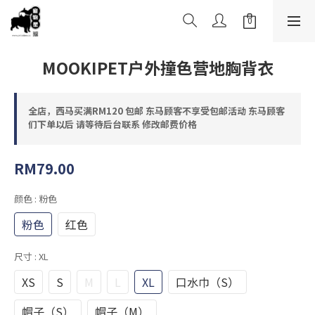
MOOKIPET户外撞色营地胸背衣
全店，西马买满RM120 包邮 东马顾客不享受包邮活动 东马顾客
们下单以后 请等待后台联系 修改邮费价格
RM79.00
颜色
: 粉色
粉色
红色
尺寸
: XL
XS
S
M
L
XL
口水巾（S）
帽子（S）
帽子（M）