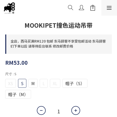
MOOKIPET撞色运动吊带
全店，西马买满RM120 包邮 东马顾客不享受包邮活动 东马顾客
们下单以后 请等待后台联系 修改邮费价格
RM53.00
尺寸
: S
XS
S
M
L
XL
帽子（S）
帽子（M）