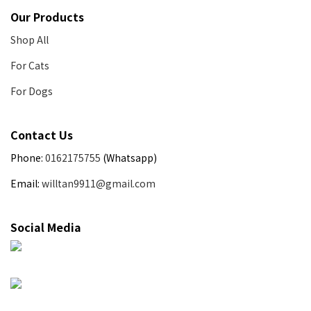
Our Products
Shop All
For Cats
For Dogs
Contact Us
Phone:
0162175755
(Whatsapp)
Email:
willtan9911@gmail.com
Social Media