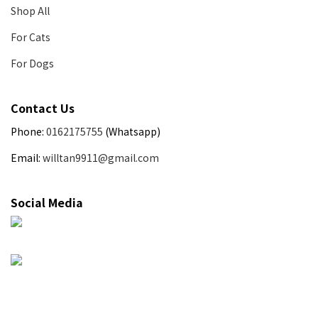
Shop All
For Cats
For Dogs
Contact Us
Phone:
0162175755
(Whatsapp)
Email:
willtan9911@gmail.com
Social Media