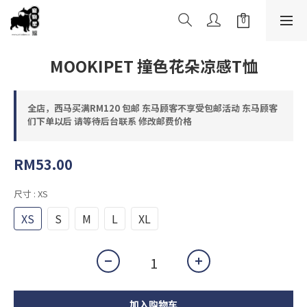
MOOKIPET 撞色花朵凉感T恤
全店，西马买满RM120 包邮 东马顾客不享受包邮活动 东马顾客
们下单以后 请等待后台联系 修改邮费价格
RM53.00
尺寸
: XS
XS
S
M
L
XL
加入购物车