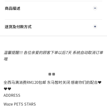
商品描述
送货及付款方式
温馨提醒!!! 各位亲爱的顾客下单以后7天 系统自动取消订单
哦
全西马满消费RM120包邮 东马暂时关闭 感谢你们的配合❤
❤❤
ADDRESS
Waze PETS STARS