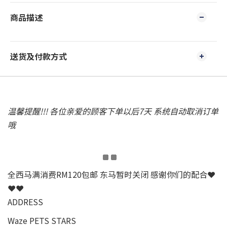
商品描述
送货及付款方式
温馨提醒!!! 各位亲爱的顾客下单以后7天 系统自动取消订单
哦
全西马满消费RM120包邮 东马暂时关闭 感谢你们的配合❤
❤❤
ADDRESS
Waze PETS STARS